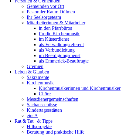
Personen & Gemeinden
Gemeinden vor Ort
Pastoraler Raum Dülmen
Ihr Seelsorgeteam
Mitarbeiterinnen & Mitarbeiter
in den Pfarrbüros
für die Kirchenmusik
im Küsterdienst
als Verwaltungsreferent
als Verbundleitung
im Beerdigungsdienst
als Emmerick-Beauftragte
Gremien
Leben & Glauben
Sakramente
Kirchenmusik
Kirchenmusikerinnen und Kirchenmusiker
Chöre
Messdienergemeinschaften
Sachausschüsse
Kindertagesstätten
einsA
Rat & Tat & Tipps
Hilfsprojekte
Beratung und praktische Hilfe