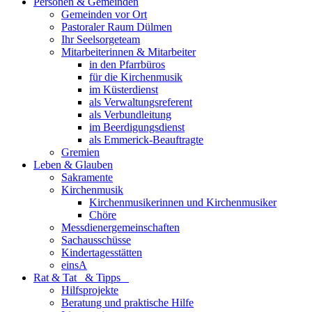
Personen & Gemeinden
Gemeinden vor Ort
Pastoraler Raum Dülmen
Ihr Seelsorgeteam
Mitarbeiterinnen & Mitarbeiter
in den Pfarrbüros
für die Kirchenmusik
im Küsterdienst
als Verwaltungsreferent
als Verbundleitung
im Beerdigungsdienst
als Emmerick-Beauftragte
Gremien
Leben & Glauben
Sakramente
Kirchenmusik
Kirchenmusikerinnen und Kirchenmusiker
Chöre
Messdienergemeinschaften
Sachausschüsse
Kindertagesstätten
einsA
Rat & Tat & Tipps
Hilfsprojekte
Beratung und praktische Hilfe