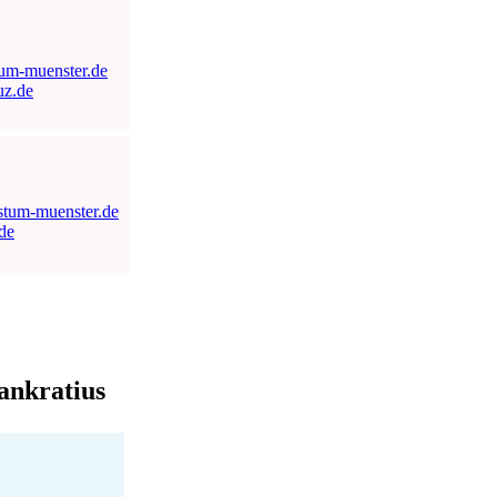
tum-muenster.de
uz.de
stum-muenster.de
de
Pankratius