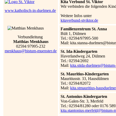
Kita Verbund St. Viktor
Wir verbinden die folgenden Kin
www.katholisch-in-duelmen.de
Weitere Infos unter
kitaverbund-stviktor.de
Familienzentrum St. Anna
Bült 1, Dülmen
Verbundleitung
Tel.: 02594/97995-500
Matthias Menkhaus
Mail:
kita.stanna-duelmen@bistu
02594 97995-232
menkhaus@bistum-muenster.de
St. Ida-Kindergarten
Haverlandweg 24, Dülmen
Tel.: 02594/2692
Mail:
kita.stida-duelmen@bistum
St. Mauritius-Kindergarten
Mauritiusstr. 33, Hausdülmen
Tel.: 02594/82072
Mail:
kita.stmauritius-hausduel
St. Antonius-Kindergarten
Von-Galen-Str. 3, Merfeld
Tel.: 02594/81280 oder 0176 58
kita.stantonius-merfeld@bistum-m