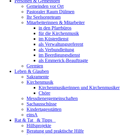
Personen & Gemeinden
Gemeinden vor Ort
Pastoraler Raum Dülmen
Ihr Seelsorgeteam
Mitarbeiterinnen & Mitarbeiter
in den Pfarrbüros
für die Kirchenmusik
im Küsterdienst
als Verwaltungsreferent
als Verbundleitung
im Beerdigungsdienst
als Emmerick-Beauftragte
Gremien
Leben & Glauben
Sakramente
Kirchenmusik
Kirchenmusikerinnen und Kirchenmusiker
Chöre
Messdienergemeinschaften
Sachausschüsse
Kindertagesstätten
einsA
Rat & Tat & Tipps
Hilfsprojekte
Beratung und praktische Hilfe