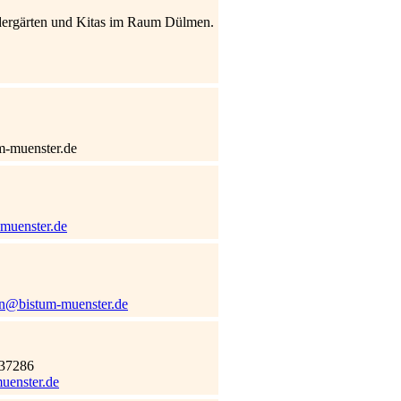
dergärten und Kitas im Raum Dülmen.
m-muenster.de
-muenster.de
men@bistum-muenster.de
937286
uenster.de