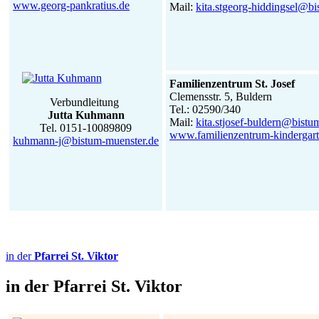
www.georg-pankratius.de
Mail:
kita.stgeorg-hiddingsel@b
Familienzentrum St. Josef
Clemensstr. 5, Buldern
Verbundleitung
Tel.: 02590/340
Jutta Kuhmann
Mail:
kita.stjosef-buldern@bistu
Tel. 0151-10089809
www.familienzentrum-kindergarte
kuhmann-j@bistum-muenster.de
in der
Pfarrei St. Viktor
in der
Pfarrei St. Viktor