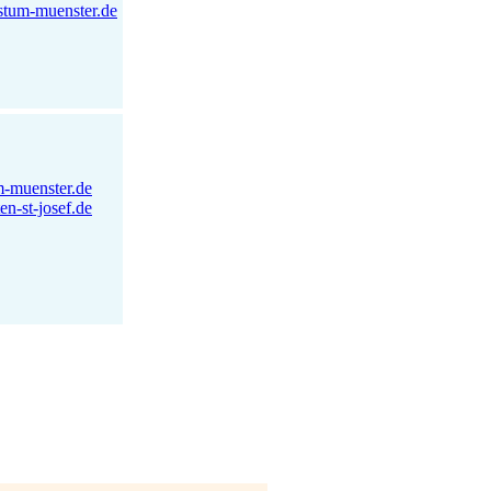
istum-muenster.de
m-muenster.de
n-st-josef.de