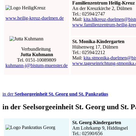
Familienzentrum Heilig-Kreuz
An der Kreuzkirche 2, Dülmen
Tel.: 02594/2747
www.heilig-kreuz-duelmen.de
Mail:
kita.hlkreuz-duelmen@bis
www.familienzentrum-heilig-kre
St. Monika-Kindergarten
Hülsenweg 17, Dülmen
Verbundleitung
Tel.: 02594/2212
Jutta Kuhmann
Mail:
kita.stmonika-duelmen@bi
Tel. 0151-10089809
www.tageseinrichtung-stmonika.
kuhmann-j@bistum-muenster.de
in der
Seelsorgeeinheit St. Georg und St. Pankratius
in der
Seelsorgeeinheit St. Georg und St. 
St. Georg-Kindergarten
Am Lohrkamp 9, Hiddingsel
Tel.: 02590/656