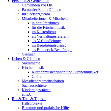
Personen & Gemeinden
Gemeinden vor Ort
Pastoraler Raum Dülmen
Ihr Seelsorgeteam
Mitarbeiterinnen & Mitarbeiter
in den Pfarrbüros
für die Kirchenmusik
im Küsterdienst
als Verwaltungsreferent
als Verbundleitung
im Beerdigungsdienst
als Emmerick-Beauftragte
Gremien
Leben & Glauben
Sakramente
Kirchenmusik
Kirchenmusikerinnen und Kirchenmusiker
Chöre
Messdienergemeinschaften
Sachausschüsse
Kindertagesstätten
einsA
Rat & Tat & Tipps
Hilfsprojekte
Beratung und praktische Hilfe