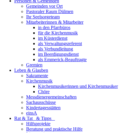
Personen & Gemeinden
Gemeinden vor Ort
Pastoraler Raum Dülmen
Ihr Seelsorgeteam
Mitarbeiterinnen & Mitarbeiter
in den Pfarrbüros
für die Kirchenmusik
im Küsterdienst
als Verwaltungsreferent
als Verbundleitung
im Beerdigungsdienst
als Emmerick-Beauftragte
Gremien
Leben & Glauben
Sakramente
Kirchenmusik
Kirchenmusikerinnen und Kirchenmusiker
Chöre
Messdienergemeinschaften
Sachausschüsse
Kindertagesstätten
einsA
Rat & Tat & Tipps
Hilfsprojekte
Beratung und praktische Hilfe