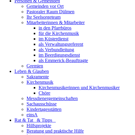
Personen & Gemeinden
Gemeinden vor Ort
Pastoraler Raum Dülmen
Ihr Seelsorgeteam
Mitarbeiterinnen & Mitarbeiter
in den Pfarrbüros
für die Kirchenmusik
im Küsterdienst
als Verwaltungsreferent
als Verbundleitung
im Beerdigungsdienst
als Emmerick-Beauftragte
Gremien
Leben & Glauben
Sakramente
Kirchenmusik
Kirchenmusikerinnen und Kirchenmusiker
Chöre
Messdienergemeinschaften
Sachausschüsse
Kindertagesstätten
einsA
Rat & Tat & Tipps
Hilfsprojekte
Beratung und praktische Hilfe