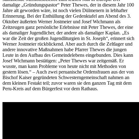
damalige „Gründungspastor“ Peter Thewes, der in diesem Jahr 100
Jahre alt geworden wäre, ist noch vielen Dülmenern in lebhafter
Erinnerung. Bei der Enthüllung der Gedenktafel am Abend des 3.
Oktober äußerten Werner Jostmeier und Josef Wichmann als
Zeitzeugen ganz persönliche Erlebnisse mit Peter Thewes, der eine
als damaliger Jugendlicher, der andere als damaliger Kaplan. „Es
war die Zeit der großen Jugendliturgien in St. Joseph“, erinnert sich
Werner Jostmeier rückblickend. Aber auch durch die Zeltlager und
andere innovative Maßnahmen habe Pfarrer Thewes die jungen
Leute in den Aufbau des Gemeindelebens eingebunden. Dies kann
Josef Wichmann bestätigen: „Peter Thewes war zeitgemäß. Er
wusste, man kann Probleme von heute nicht mit Methoden von
gestern lösen.“ – Auch zwei peruanische Ordensfrauen aus der von
Bischof Kaiser gegründeten Schwesterngemeinschaft nahmen an
dem kleinen Festakt teil; zuvor waren sie den ganzen Tag mit dem
Peru-Kreis auf dem Bürgerfest vor dem Rathaus.