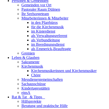
Personen & Gemeinden
Gemeinden vor Ort
Pastoraler Raum Dülmen
Ihr Seelsorgeteam
Mitarbeiterinnen & Mitarbeiter
in den Pfarrbüros
für die Kirchenmusik
im Küsterdienst
als Verwaltungsreferent
als Verbundleitung
im Beerdigungsdienst
als Emmerick-Beauftragte
Gremien
Leben & Glauben
Sakramente
Kirchenmusik
Kirchenmusikerinnen und Kirchenmusiker
Chöre
Messdienergemeinschaften
Sachausschüsse
Kindertagesstätten
einsA
Rat & Tat & Tipps
Hilfsprojekte
Beratung und praktische Hilfe