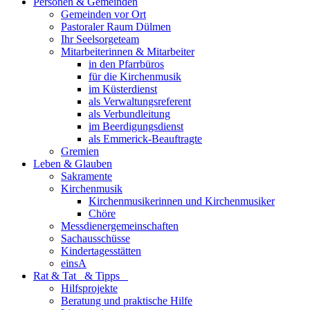
Personen & Gemeinden
Gemeinden vor Ort
Pastoraler Raum Dülmen
Ihr Seelsorgeteam
Mitarbeiterinnen & Mitarbeiter
in den Pfarrbüros
für die Kirchenmusik
im Küsterdienst
als Verwaltungsreferent
als Verbundleitung
im Beerdigungsdienst
als Emmerick-Beauftragte
Gremien
Leben & Glauben
Sakramente
Kirchenmusik
Kirchenmusikerinnen und Kirchenmusiker
Chöre
Messdienergemeinschaften
Sachausschüsse
Kindertagesstätten
einsA
Rat & Tat & Tipps
Hilfsprojekte
Beratung und praktische Hilfe