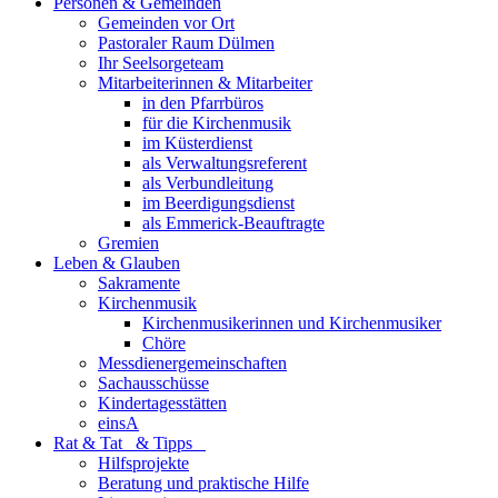
Personen & Gemeinden
Gemeinden vor Ort
Pastoraler Raum Dülmen
Ihr Seelsorgeteam
Mitarbeiterinnen & Mitarbeiter
in den Pfarrbüros
für die Kirchenmusik
im Küsterdienst
als Verwaltungsreferent
als Verbundleitung
im Beerdigungsdienst
als Emmerick-Beauftragte
Gremien
Leben & Glauben
Sakramente
Kirchenmusik
Kirchenmusikerinnen und Kirchenmusiker
Chöre
Messdienergemeinschaften
Sachausschüsse
Kindertagesstätten
einsA
Rat & Tat & Tipps
Hilfsprojekte
Beratung und praktische Hilfe