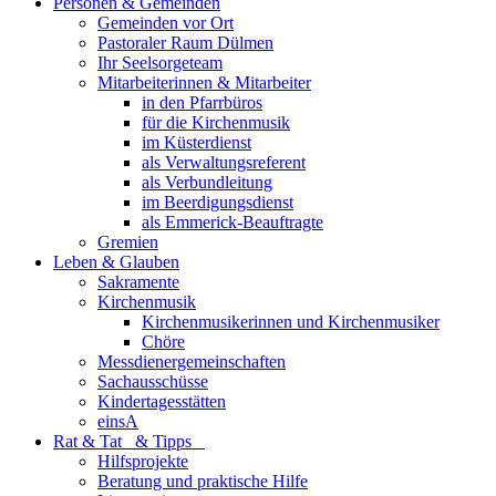
Personen & Gemeinden
Gemeinden vor Ort
Pastoraler Raum Dülmen
Ihr Seelsorgeteam
Mitarbeiterinnen & Mitarbeiter
in den Pfarrbüros
für die Kirchenmusik
im Küsterdienst
als Verwaltungsreferent
als Verbundleitung
im Beerdigungsdienst
als Emmerick-Beauftragte
Gremien
Leben & Glauben
Sakramente
Kirchenmusik
Kirchenmusikerinnen und Kirchenmusiker
Chöre
Messdienergemeinschaften
Sachausschüsse
Kindertagesstätten
einsA
Rat & Tat & Tipps
Hilfsprojekte
Beratung und praktische Hilfe