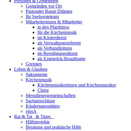
Personen & Gemeinden
Gemeinden vor Ort
Pastoraler Raum Dülmen
Ihr Seelsorgeteam
Mitarbeiterinnen & Mitarbeiter
in den Pfarrbüros
für die Kirchenmusik
im Küsterdienst
als Verwaltungsreferent
als Verbundleitung
im Beerdigungsdienst
als Emmerick-Beauftragte
Gremien
Leben & Glauben
Sakramente
Kirchenmusik
Kirchenmusikerinnen und Kirchenmusiker
Chöre
Messdienergemeinschaften
Sachausschüsse
Kindertagesstätten
einsA
Rat & Tat & Tipps
Hilfsprojekte
Beratung und praktische Hilfe