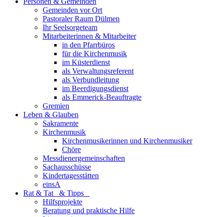
Personen & Gemeinden
Gemeinden vor Ort
Pastoraler Raum Dülmen
Ihr Seelsorgeteam
Mitarbeiterinnen & Mitarbeiter
in den Pfarrbüros
für die Kirchenmusik
im Küsterdienst
als Verwaltungsreferent
als Verbundleitung
im Beerdigungsdienst
als Emmerick-Beauftragte
Gremien
Leben & Glauben
Sakramente
Kirchenmusik
Kirchenmusikerinnen und Kirchenmusiker
Chöre
Messdienergemeinschaften
Sachausschüsse
Kindertagesstätten
einsA
Rat & Tat & Tipps
Hilfsprojekte
Beratung und praktische Hilfe