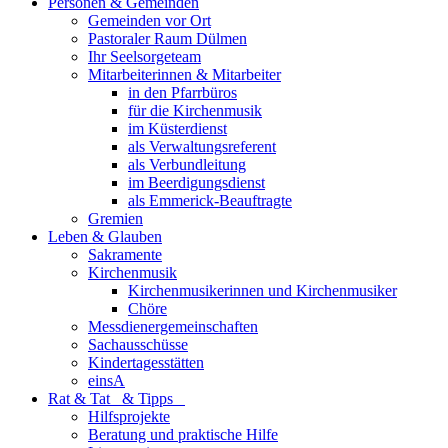
Personen & Gemeinden
Gemeinden vor Ort
Pastoraler Raum Dülmen
Ihr Seelsorgeteam
Mitarbeiterinnen & Mitarbeiter
in den Pfarrbüros
für die Kirchenmusik
im Küsterdienst
als Verwaltungsreferent
als Verbundleitung
im Beerdigungsdienst
als Emmerick-Beauftragte
Gremien
Leben & Glauben
Sakramente
Kirchenmusik
Kirchenmusikerinnen und Kirchenmusiker
Chöre
Messdienergemeinschaften
Sachausschüsse
Kindertagesstätten
einsA
Rat & Tat & Tipps
Hilfsprojekte
Beratung und praktische Hilfe