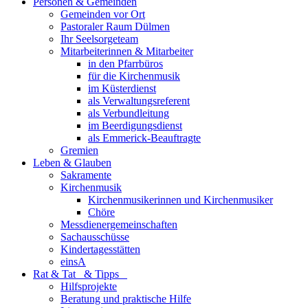
Personen & Gemeinden
Gemeinden vor Ort
Pastoraler Raum Dülmen
Ihr Seelsorgeteam
Mitarbeiterinnen & Mitarbeiter
in den Pfarrbüros
für die Kirchenmusik
im Küsterdienst
als Verwaltungsreferent
als Verbundleitung
im Beerdigungsdienst
als Emmerick-Beauftragte
Gremien
Leben & Glauben
Sakramente
Kirchenmusik
Kirchenmusikerinnen und Kirchenmusiker
Chöre
Messdienergemeinschaften
Sachausschüsse
Kindertagesstätten
einsA
Rat & Tat & Tipps
Hilfsprojekte
Beratung und praktische Hilfe