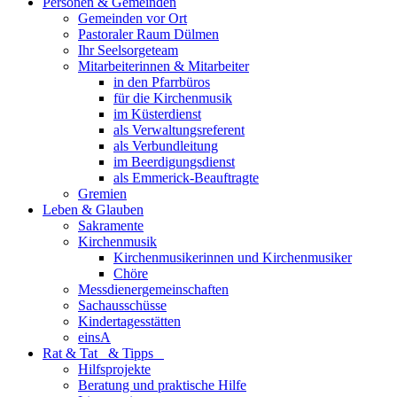
Personen & Gemeinden
Gemeinden vor Ort
Pastoraler Raum Dülmen
Ihr Seelsorgeteam
Mitarbeiterinnen & Mitarbeiter
in den Pfarrbüros
für die Kirchenmusik
im Küsterdienst
als Verwaltungsreferent
als Verbundleitung
im Beerdigungsdienst
als Emmerick-Beauftragte
Gremien
Leben & Glauben
Sakramente
Kirchenmusik
Kirchenmusikerinnen und Kirchenmusiker
Chöre
Messdienergemeinschaften
Sachausschüsse
Kindertagesstätten
einsA
Rat & Tat & Tipps
Hilfsprojekte
Beratung und praktische Hilfe