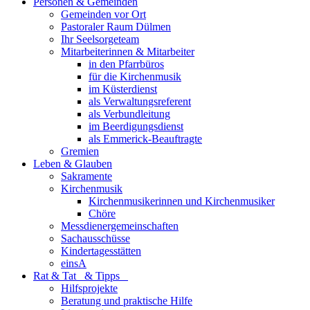
Personen & Gemeinden
Gemeinden vor Ort
Pastoraler Raum Dülmen
Ihr Seelsorgeteam
Mitarbeiterinnen & Mitarbeiter
in den Pfarrbüros
für die Kirchenmusik
im Küsterdienst
als Verwaltungsreferent
als Verbundleitung
im Beerdigungsdienst
als Emmerick-Beauftragte
Gremien
Leben & Glauben
Sakramente
Kirchenmusik
Kirchenmusikerinnen und Kirchenmusiker
Chöre
Messdienergemeinschaften
Sachausschüsse
Kindertagesstätten
einsA
Rat & Tat & Tipps
Hilfsprojekte
Beratung und praktische Hilfe