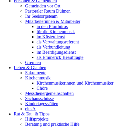
Personen & Gemeinden
Gemeinden vor Ort
Pastoraler Raum Dülmen
Ihr Seelsorgeteam
Mitarbeiterinnen & Mitarbeiter
in den Pfarrbüros
für die Kirchenmusik
im Küsterdienst
als Verwaltungsreferent
als Verbundleitung
im Beerdigungsdienst
als Emmerick-Beauftragte
Gremien
Leben & Glauben
Sakramente
Kirchenmusik
Kirchenmusikerinnen und Kirchenmusiker
Chöre
Messdienergemeinschaften
Sachausschüsse
Kindertagesstätten
einsA
Rat & Tat & Tipps
Hilfsprojekte
Beratung und praktische Hilfe