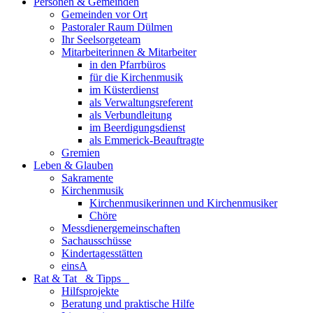
Personen & Gemeinden
Gemeinden vor Ort
Pastoraler Raum Dülmen
Ihr Seelsorgeteam
Mitarbeiterinnen & Mitarbeiter
in den Pfarrbüros
für die Kirchenmusik
im Küsterdienst
als Verwaltungsreferent
als Verbundleitung
im Beerdigungsdienst
als Emmerick-Beauftragte
Gremien
Leben & Glauben
Sakramente
Kirchenmusik
Kirchenmusikerinnen und Kirchenmusiker
Chöre
Messdienergemeinschaften
Sachausschüsse
Kindertagesstätten
einsA
Rat & Tat & Tipps
Hilfsprojekte
Beratung und praktische Hilfe