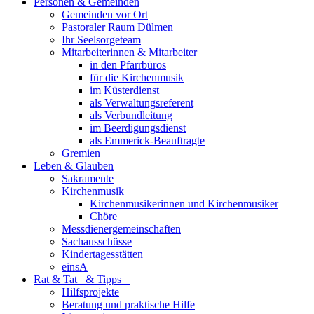
Personen & Gemeinden
Gemeinden vor Ort
Pastoraler Raum Dülmen
Ihr Seelsorgeteam
Mitarbeiterinnen & Mitarbeiter
in den Pfarrbüros
für die Kirchenmusik
im Küsterdienst
als Verwaltungsreferent
als Verbundleitung
im Beerdigungsdienst
als Emmerick-Beauftragte
Gremien
Leben & Glauben
Sakramente
Kirchenmusik
Kirchenmusikerinnen und Kirchenmusiker
Chöre
Messdienergemeinschaften
Sachausschüsse
Kindertagesstätten
einsA
Rat & Tat & Tipps
Hilfsprojekte
Beratung und praktische Hilfe