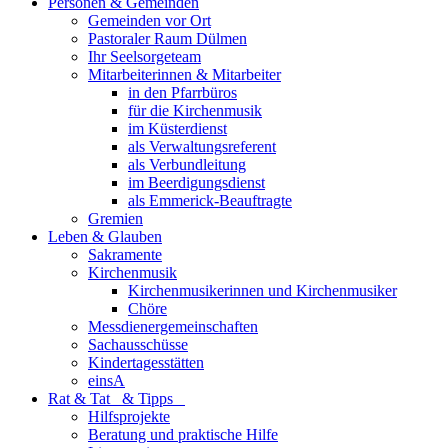
Personen & Gemeinden
Gemeinden vor Ort
Pastoraler Raum Dülmen
Ihr Seelsorgeteam
Mitarbeiterinnen & Mitarbeiter
in den Pfarrbüros
für die Kirchenmusik
im Küsterdienst
als Verwaltungsreferent
als Verbundleitung
im Beerdigungsdienst
als Emmerick-Beauftragte
Gremien
Leben & Glauben
Sakramente
Kirchenmusik
Kirchenmusikerinnen und Kirchenmusiker
Chöre
Messdienergemeinschaften
Sachausschüsse
Kindertagesstätten
einsA
Rat & Tat & Tipps
Hilfsprojekte
Beratung und praktische Hilfe