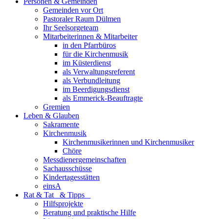
Personen & Gemeinden
Gemeinden vor Ort
Pastoraler Raum Dülmen
Ihr Seelsorgeteam
Mitarbeiterinnen & Mitarbeiter
in den Pfarrbüros
für die Kirchenmusik
im Küsterdienst
als Verwaltungsreferent
als Verbundleitung
im Beerdigungsdienst
als Emmerick-Beauftragte
Gremien
Leben & Glauben
Sakramente
Kirchenmusik
Kirchenmusikerinnen und Kirchenmusiker
Chöre
Messdienergemeinschaften
Sachausschüsse
Kindertagesstätten
einsA
Rat & Tat & Tipps
Hilfsprojekte
Beratung und praktische Hilfe