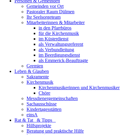
Personen & Gemeinden
Gemeinden vor Ort
Pastoraler Raum Dülmen
Ihr Seelsorgeteam
Mitarbeiterinnen & Mitarbeiter
in den Pfarrbüros
für die Kirchenmusik
im Küsterdienst
als Verwaltungsreferent
als Verbundleitung
im Beerdigungsdienst
als Emmerick-Beauftragte
Gremien
Leben & Glauben
Sakramente
Kirchenmusik
Kirchenmusikerinnen und Kirchenmusiker
Chöre
Messdienergemeinschaften
Sachausschüsse
Kindertagesstätten
einsA
Rat & Tat & Tipps
Hilfsprojekte
Beratung und praktische Hilfe