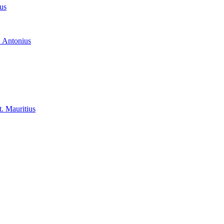
us
. Antonius
t. Mauritius