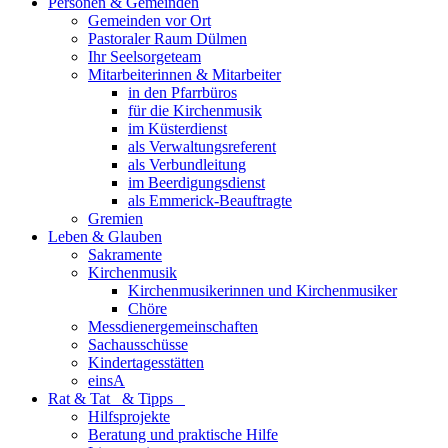
Personen & Gemeinden
Gemeinden vor Ort
Pastoraler Raum Dülmen
Ihr Seelsorgeteam
Mitarbeiterinnen & Mitarbeiter
in den Pfarrbüros
für die Kirchenmusik
im Küsterdienst
als Verwaltungsreferent
als Verbundleitung
im Beerdigungsdienst
als Emmerick-Beauftragte
Gremien
Leben & Glauben
Sakramente
Kirchenmusik
Kirchenmusikerinnen und Kirchenmusiker
Chöre
Messdienergemeinschaften
Sachausschüsse
Kindertagesstätten
einsA
Rat & Tat & Tipps
Hilfsprojekte
Beratung und praktische Hilfe