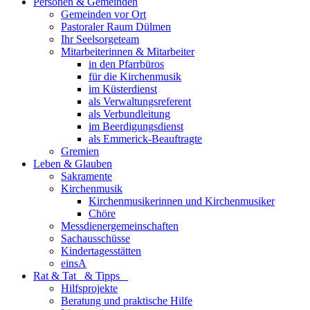
Personen & Gemeinden
Gemeinden vor Ort
Pastoraler Raum Dülmen
Ihr Seelsorgeteam
Mitarbeiterinnen & Mitarbeiter
in den Pfarrbüros
für die Kirchenmusik
im Küsterdienst
als Verwaltungsreferent
als Verbundleitung
im Beerdigungsdienst
als Emmerick-Beauftragte
Gremien
Leben & Glauben
Sakramente
Kirchenmusik
Kirchenmusikerinnen und Kirchenmusiker
Chöre
Messdienergemeinschaften
Sachausschüsse
Kindertagesstätten
einsA
Rat & Tat & Tipps
Hilfsprojekte
Beratung und praktische Hilfe