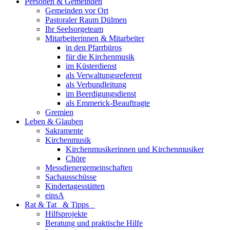
Personen & Gemeinden
Gemeinden vor Ort
Pastoraler Raum Dülmen
Ihr Seelsorgeteam
Mitarbeiterinnen & Mitarbeiter
in den Pfarrbüros
für die Kirchenmusik
im Küsterdienst
als Verwaltungsreferent
als Verbundleitung
im Beerdigungsdienst
als Emmerick-Beauftragte
Gremien
Leben & Glauben
Sakramente
Kirchenmusik
Kirchenmusikerinnen und Kirchenmusiker
Chöre
Messdienergemeinschaften
Sachausschüsse
Kindertagesstätten
einsA
Rat & Tat & Tipps
Hilfsprojekte
Beratung und praktische Hilfe