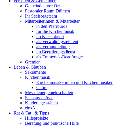
Personen & Gemeinden
Gemeinden vor Ort
Pastoraler Raum Dülmen
Ihr Seelsorgeteam
Mitarbeiterinnen & Mitarbeiter
in den Pfarrbüros
für die Kirchenmusik
im Küsterdienst
als Verwaltungsreferent
als Verbundleitung
im Beerdigungsdienst
als Emmerick-Beauftragte
Gremien
Leben & Glauben
Sakramente
Kirchenmusik
Kirchenmusikerinnen und Kirchenmusiker
Chöre
Messdienergemeinschaften
Sachausschüsse
Kindertagesstätten
einsA
Rat & Tat & Tipps
Hilfsprojekte
Beratung und praktische Hilfe