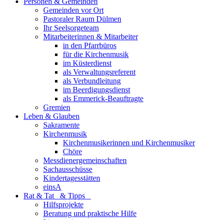
Personen & Gemeinden
Gemeinden vor Ort
Pastoraler Raum Dülmen
Ihr Seelsorgeteam
Mitarbeiterinnen & Mitarbeiter
in den Pfarrbüros
für die Kirchenmusik
im Küsterdienst
als Verwaltungsreferent
als Verbundleitung
im Beerdigungsdienst
als Emmerick-Beauftragte
Gremien
Leben & Glauben
Sakramente
Kirchenmusik
Kirchenmusikerinnen und Kirchenmusiker
Chöre
Messdienergemeinschaften
Sachausschüsse
Kindertagesstätten
einsA
Rat & Tat & Tipps
Hilfsprojekte
Beratung und praktische Hilfe