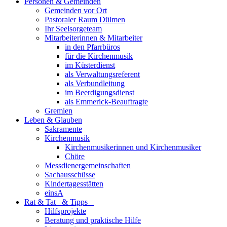
Personen & Gemeinden
Gemeinden vor Ort
Pastoraler Raum Dülmen
Ihr Seelsorgeteam
Mitarbeiterinnen & Mitarbeiter
in den Pfarrbüros
für die Kirchenmusik
im Küsterdienst
als Verwaltungsreferent
als Verbundleitung
im Beerdigungsdienst
als Emmerick-Beauftragte
Gremien
Leben & Glauben
Sakramente
Kirchenmusik
Kirchenmusikerinnen und Kirchenmusiker
Chöre
Messdienergemeinschaften
Sachausschüsse
Kindertagesstätten
einsA
Rat & Tat & Tipps
Hilfsprojekte
Beratung und praktische Hilfe