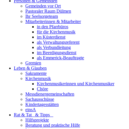
Personen & Gemeinden
Gemeinden vor Ort
Pastoraler Raum Dülmen
Ihr Seelsorgeteam
Mitarbeiterinnen & Mitarbeiter
in den Pfarrbüros
für die Kirchenmusik
im Küsterdienst
als Verwaltungsreferent
als Verbundleitung
im Beerdigungsdienst
als Emmerick-Beauftragte
Gremien
Leben & Glauben
Sakramente
Kirchenmusik
Kirchenmusikerinnen und Kirchenmusiker
Chöre
Messdienergemeinschaften
Sachausschüsse
Kindertagesstätten
einsA
Rat & Tat & Tipps
Hilfsprojekte
Beratung und praktische Hilfe