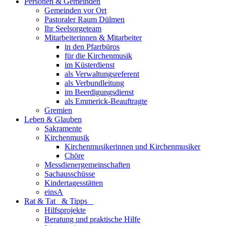
Personen & Gemeinden
Gemeinden vor Ort
Pastoraler Raum Dülmen
Ihr Seelsorgeteam
Mitarbeiterinnen & Mitarbeiter
in den Pfarrbüros
für die Kirchenmusik
im Küsterdienst
als Verwaltungsreferent
als Verbundleitung
im Beerdigungsdienst
als Emmerick-Beauftragte
Gremien
Leben & Glauben
Sakramente
Kirchenmusik
Kirchenmusikerinnen und Kirchenmusiker
Chöre
Messdienergemeinschaften
Sachausschüsse
Kindertagesstätten
einsA
Rat & Tat & Tipps
Hilfsprojekte
Beratung und praktische Hilfe