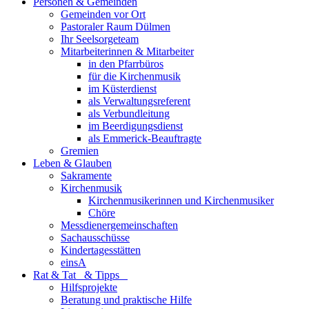
Personen & Gemeinden
Gemeinden vor Ort
Pastoraler Raum Dülmen
Ihr Seelsorgeteam
Mitarbeiterinnen & Mitarbeiter
in den Pfarrbüros
für die Kirchenmusik
im Küsterdienst
als Verwaltungsreferent
als Verbundleitung
im Beerdigungsdienst
als Emmerick-Beauftragte
Gremien
Leben & Glauben
Sakramente
Kirchenmusik
Kirchenmusikerinnen und Kirchenmusiker
Chöre
Messdienergemeinschaften
Sachausschüsse
Kindertagesstätten
einsA
Rat & Tat & Tipps
Hilfsprojekte
Beratung und praktische Hilfe