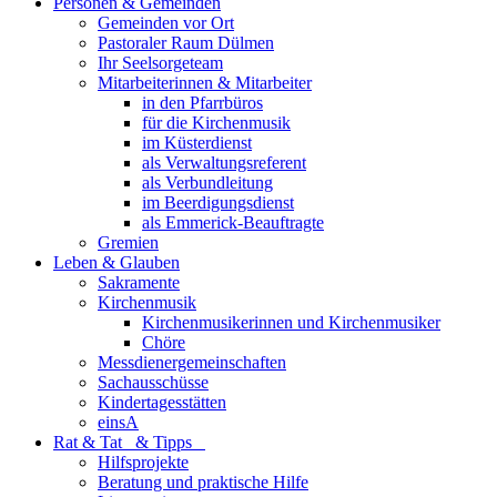
Personen & Gemeinden
Gemeinden vor Ort
Pastoraler Raum Dülmen
Ihr Seelsorgeteam
Mitarbeiterinnen & Mitarbeiter
in den Pfarrbüros
für die Kirchenmusik
im Küsterdienst
als Verwaltungsreferent
als Verbundleitung
im Beerdigungsdienst
als Emmerick-Beauftragte
Gremien
Leben & Glauben
Sakramente
Kirchenmusik
Kirchenmusikerinnen und Kirchenmusiker
Chöre
Messdienergemeinschaften
Sachausschüsse
Kindertagesstätten
einsA
Rat & Tat & Tipps
Hilfsprojekte
Beratung und praktische Hilfe