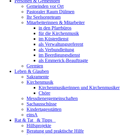
Personen & Gemeinden
Gemeinden vor Ort
Pastoraler Raum Dülmen
Ihr Seelsorgeteam
Mitarbeiterinnen & Mitarbeiter
in den Pfarrbüros
für die Kirchenmusik
im Küsterdienst
als Verwaltungsreferent
als Verbundleitung
im Beerdigungsdienst
als Emmerick-Beauftragte
Gremien
Leben & Glauben
Sakramente
Kirchenmusik
Kirchenmusikerinnen und Kirchenmusiker
Chöre
Messdienergemeinschaften
Sachausschüsse
Kindertagesstätten
einsA
Rat & Tat & Tipps
Hilfsprojekte
Beratung und praktische Hilfe