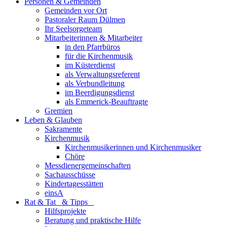
Personen & Gemeinden
Gemeinden vor Ort
Pastoraler Raum Dülmen
Ihr Seelsorgeteam
Mitarbeiterinnen & Mitarbeiter
in den Pfarrbüros
für die Kirchenmusik
im Küsterdienst
als Verwaltungsreferent
als Verbundleitung
im Beerdigungsdienst
als Emmerick-Beauftragte
Gremien
Leben & Glauben
Sakramente
Kirchenmusik
Kirchenmusikerinnen und Kirchenmusiker
Chöre
Messdienergemeinschaften
Sachausschüsse
Kindertagesstätten
einsA
Rat & Tat & Tipps
Hilfsprojekte
Beratung und praktische Hilfe