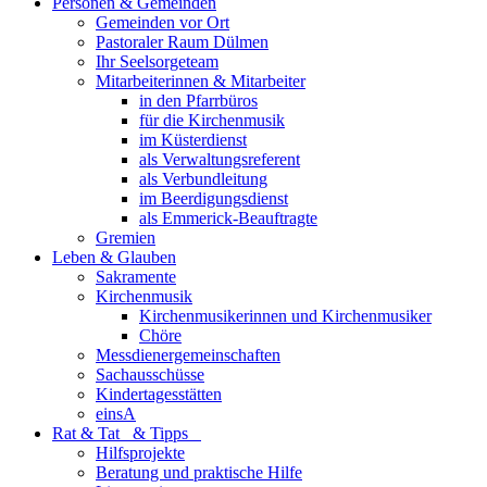
Personen & Gemeinden
Gemeinden vor Ort
Pastoraler Raum Dülmen
Ihr Seelsorgeteam
Mitarbeiterinnen & Mitarbeiter
in den Pfarrbüros
für die Kirchenmusik
im Küsterdienst
als Verwaltungsreferent
als Verbundleitung
im Beerdigungsdienst
als Emmerick-Beauftragte
Gremien
Leben & Glauben
Sakramente
Kirchenmusik
Kirchenmusikerinnen und Kirchenmusiker
Chöre
Messdienergemeinschaften
Sachausschüsse
Kindertagesstätten
einsA
Rat & Tat & Tipps
Hilfsprojekte
Beratung und praktische Hilfe