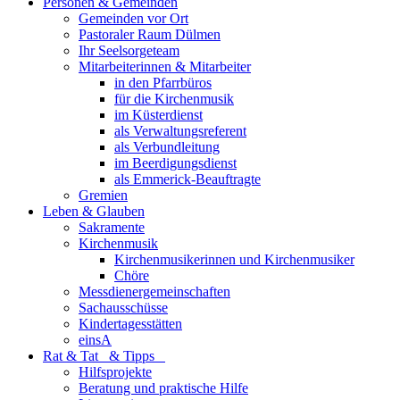
Personen & Gemeinden
Gemeinden vor Ort
Pastoraler Raum Dülmen
Ihr Seelsorgeteam
Mitarbeiterinnen & Mitarbeiter
in den Pfarrbüros
für die Kirchenmusik
im Küsterdienst
als Verwaltungsreferent
als Verbundleitung
im Beerdigungsdienst
als Emmerick-Beauftragte
Gremien
Leben & Glauben
Sakramente
Kirchenmusik
Kirchenmusikerinnen und Kirchenmusiker
Chöre
Messdienergemeinschaften
Sachausschüsse
Kindertagesstätten
einsA
Rat & Tat & Tipps
Hilfsprojekte
Beratung und praktische Hilfe