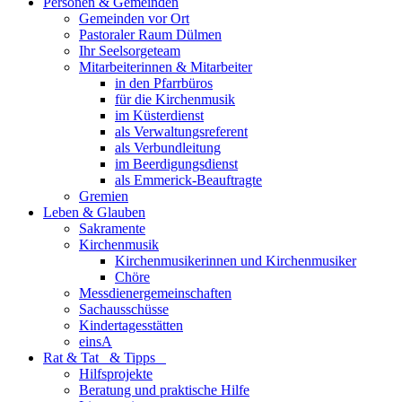
Personen & Gemeinden
Gemeinden vor Ort
Pastoraler Raum Dülmen
Ihr Seelsorgeteam
Mitarbeiterinnen & Mitarbeiter
in den Pfarrbüros
für die Kirchenmusik
im Küsterdienst
als Verwaltungsreferent
als Verbundleitung
im Beerdigungsdienst
als Emmerick-Beauftragte
Gremien
Leben & Glauben
Sakramente
Kirchenmusik
Kirchenmusikerinnen und Kirchenmusiker
Chöre
Messdienergemeinschaften
Sachausschüsse
Kindertagesstätten
einsA
Rat & Tat & Tipps
Hilfsprojekte
Beratung und praktische Hilfe