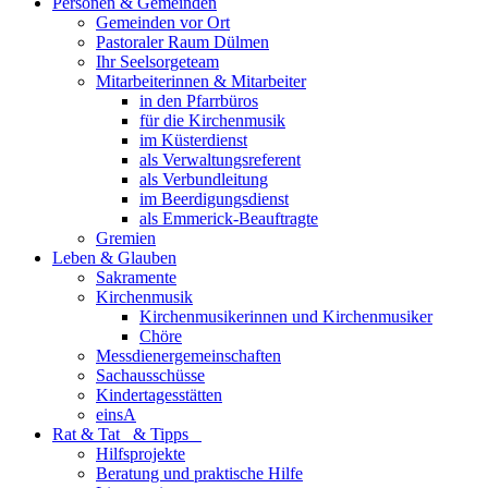
Personen & Gemeinden
Gemeinden vor Ort
Pastoraler Raum Dülmen
Ihr Seelsorgeteam
Mitarbeiterinnen & Mitarbeiter
in den Pfarrbüros
für die Kirchenmusik
im Küsterdienst
als Verwaltungsreferent
als Verbundleitung
im Beerdigungsdienst
als Emmerick-Beauftragte
Gremien
Leben & Glauben
Sakramente
Kirchenmusik
Kirchenmusikerinnen und Kirchenmusiker
Chöre
Messdienergemeinschaften
Sachausschüsse
Kindertagesstätten
einsA
Rat & Tat & Tipps
Hilfsprojekte
Beratung und praktische Hilfe