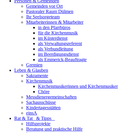
Personen & Gemeinden
Gemeinden vor Ort
Pastoraler Raum Dülmen
Ihr Seelsorgeteam
Mitarbeiterinnen & Mitarbeiter
in den Pfarrbüros
für die Kirchenmusik
im Küsterdienst
als Verwaltungsreferent
als Verbundleitung
im Beerdigungsdienst
als Emmerick-Beauftragte
Gremien
Leben & Glauben
Sakramente
Kirchenmusik
Kirchenmusikerinnen und Kirchenmusiker
Chöre
Messdienergemeinschaften
Sachausschüsse
Kindertagesstätten
einsA
Rat & Tat & Tipps
Hilfsprojekte
Beratung und praktische Hilfe