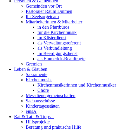
Personen & Gemeinden
Gemeinden vor Ort
Pastoraler Raum Dülmen
Ihr Seelsorgeteam
Mitarbeiterinnen & Mitarbeiter
in den Pfarrbüros
für die Kirchenmusik
im Küsterdienst
als Verwaltungsreferent
als Verbundleitung
im Beerdigungsdienst
als Emmerick-Beauftragte
Gremien
Leben & Glauben
Sakramente
Kirchenmusik
Kirchenmusikerinnen und Kirchenmusiker
Chöre
Messdienergemeinschaften
Sachausschüsse
Kindertagesstätten
einsA
Rat & Tat & Tipps
Hilfsprojekte
Beratung und praktische Hilfe