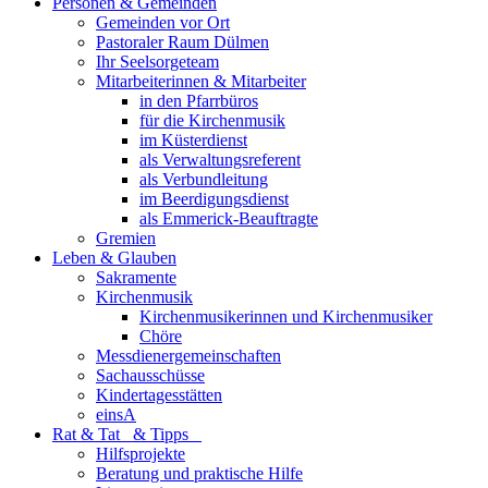
Personen & Gemeinden
Gemeinden vor Ort
Pastoraler Raum Dülmen
Ihr Seelsorgeteam
Mitarbeiterinnen & Mitarbeiter
in den Pfarrbüros
für die Kirchenmusik
im Küsterdienst
als Verwaltungsreferent
als Verbundleitung
im Beerdigungsdienst
als Emmerick-Beauftragte
Gremien
Leben & Glauben
Sakramente
Kirchenmusik
Kirchenmusikerinnen und Kirchenmusiker
Chöre
Messdienergemeinschaften
Sachausschüsse
Kindertagesstätten
einsA
Rat & Tat & Tipps
Hilfsprojekte
Beratung und praktische Hilfe