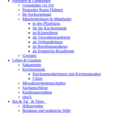
Personen & Gemeinden
Gemeinden vor Ort
Pastoraler Raum Dülmen
Ihr Seelsorgeteam
Mitarbeiterinnen & Mitarbeiter
in den Pfarrbüros
für die Kirchenmusik
im Küsterdienst
als Verwaltungsreferent
als Verbundleitung
im Beerdigungsdienst
als Emmerick-Beauftragte
Gremien
Leben & Glauben
Sakramente
Kirchenmusik
Kirchenmusikerinnen und Kirchenmusiker
Chöre
Messdienergemeinschaften
Sachausschüsse
Kindertagesstätten
einsA
Rat & Tat & Tipps
Hilfsprojekte
Beratung und praktische Hilfe