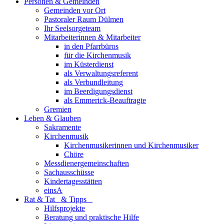
Personen & Gemeinden
Gemeinden vor Ort
Pastoraler Raum Dülmen
Ihr Seelsorgeteam
Mitarbeiterinnen & Mitarbeiter
in den Pfarrbüros
für die Kirchenmusik
im Küsterdienst
als Verwaltungsreferent
als Verbundleitung
im Beerdigungsdienst
als Emmerick-Beauftragte
Gremien
Leben & Glauben
Sakramente
Kirchenmusik
Kirchenmusikerinnen und Kirchenmusiker
Chöre
Messdienergemeinschaften
Sachausschüsse
Kindertagesstätten
einsA
Rat & Tat & Tipps
Hilfsprojekte
Beratung und praktische Hilfe