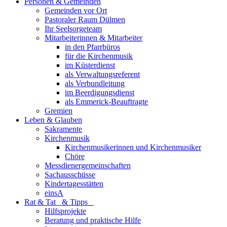
Personen & Gemeinden
Gemeinden vor Ort
Pastoraler Raum Dülmen
Ihr Seelsorgeteam
Mitarbeiterinnen & Mitarbeiter
in den Pfarrbüros
für die Kirchenmusik
im Küsterdienst
als Verwaltungsreferent
als Verbundleitung
im Beerdigungsdienst
als Emmerick-Beauftragte
Gremien
Leben & Glauben
Sakramente
Kirchenmusik
Kirchenmusikerinnen und Kirchenmusiker
Chöre
Messdienergemeinschaften
Sachausschüsse
Kindertagesstätten
einsA
Rat & Tat & Tipps
Hilfsprojekte
Beratung und praktische Hilfe