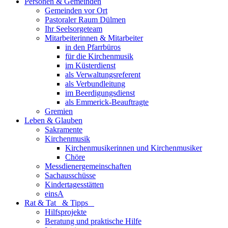
Personen & Gemeinden
Gemeinden vor Ort
Pastoraler Raum Dülmen
Ihr Seelsorgeteam
Mitarbeiterinnen & Mitarbeiter
in den Pfarrbüros
für die Kirchenmusik
im Küsterdienst
als Verwaltungsreferent
als Verbundleitung
im Beerdigungsdienst
als Emmerick-Beauftragte
Gremien
Leben & Glauben
Sakramente
Kirchenmusik
Kirchenmusikerinnen und Kirchenmusiker
Chöre
Messdienergemeinschaften
Sachausschüsse
Kindertagesstätten
einsA
Rat & Tat & Tipps
Hilfsprojekte
Beratung und praktische Hilfe