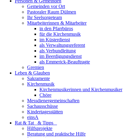
Personen & Gemeinden
Gemeinden vor Ort
Pastoraler Raum Dülmen
Ihr Seelsorgeteam
Mitarbeiterinnen & Mitarbeiter
in den Pfarrbüros
für die Kirchenmusik
im Küsterdienst
als Verwaltungsreferent
als Verbundleitung
im Beerdigungsdienst
als Emmerick-Beauftragte
Gremien
Leben & Glauben
Sakramente
Kirchenmusik
Kirchenmusikerinnen und Kirchenmusiker
Chöre
Messdienergemeinschaften
Sachausschüsse
Kindertagesstätten
einsA
Rat & Tat & Tipps
Hilfsprojekte
Beratung und praktische Hilfe