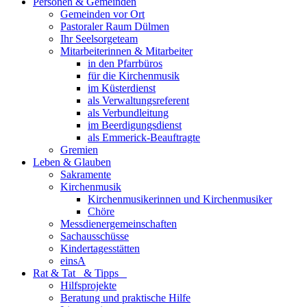
Personen & Gemeinden
Gemeinden vor Ort
Pastoraler Raum Dülmen
Ihr Seelsorgeteam
Mitarbeiterinnen & Mitarbeiter
in den Pfarrbüros
für die Kirchenmusik
im Küsterdienst
als Verwaltungsreferent
als Verbundleitung
im Beerdigungsdienst
als Emmerick-Beauftragte
Gremien
Leben & Glauben
Sakramente
Kirchenmusik
Kirchenmusikerinnen und Kirchenmusiker
Chöre
Messdienergemeinschaften
Sachausschüsse
Kindertagesstätten
einsA
Rat & Tat & Tipps
Hilfsprojekte
Beratung und praktische Hilfe