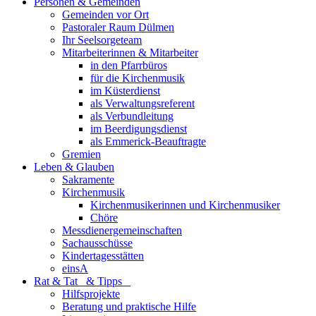
Personen & Gemeinden
Gemeinden vor Ort
Pastoraler Raum Dülmen
Ihr Seelsorgeteam
Mitarbeiterinnen & Mitarbeiter
in den Pfarrbüros
für die Kirchenmusik
im Küsterdienst
als Verwaltungsreferent
als Verbundleitung
im Beerdigungsdienst
als Emmerick-Beauftragte
Gremien
Leben & Glauben
Sakramente
Kirchenmusik
Kirchenmusikerinnen und Kirchenmusiker
Chöre
Messdienergemeinschaften
Sachausschüsse
Kindertagesstätten
einsA
Rat & Tat & Tipps
Hilfsprojekte
Beratung und praktische Hilfe