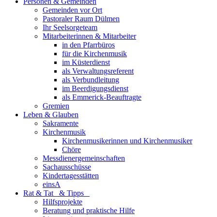
Personen & Gemeinden
Gemeinden vor Ort
Pastoraler Raum Dülmen
Ihr Seelsorgeteam
Mitarbeiterinnen & Mitarbeiter
in den Pfarrbüros
für die Kirchenmusik
im Küsterdienst
als Verwaltungsreferent
als Verbundleitung
im Beerdigungsdienst
als Emmerick-Beauftragte
Gremien
Leben & Glauben
Sakramente
Kirchenmusik
Kirchenmusikerinnen und Kirchenmusiker
Chöre
Messdienergemeinschaften
Sachausschüsse
Kindertagesstätten
einsA
Rat & Tat & Tipps
Hilfsprojekte
Beratung und praktische Hilfe