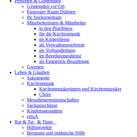
Personen & Gemeinden
Gemeinden vor Ort
Pastoraler Raum Dülmen
Ihr Seelsorgeteam
Mitarbeiterinnen & Mitarbeiter
in den Pfarrbüros
für die Kirchenmusik
im Küsterdienst
als Verwaltungsreferent
als Verbundleitung
im Beerdigungsdienst
als Emmerick-Beauftragte
Gremien
Leben & Glauben
Sakramente
Kirchenmusik
Kirchenmusikerinnen und Kirchenmusiker
Chöre
Messdienergemeinschaften
Sachausschüsse
Kindertagesstätten
einsA
Rat & Tat & Tipps
Hilfsprojekte
Beratung und praktische Hilfe